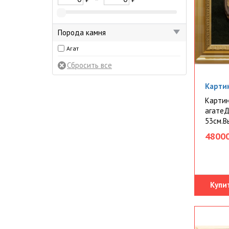
Порода камня
Агат
Картин
Картин
агатеД
53см.Вы
48000
Купи