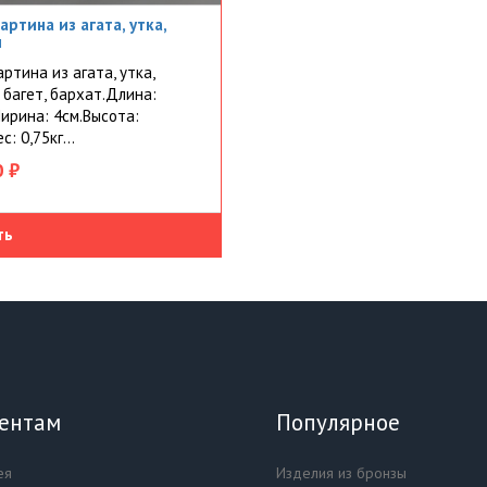
артина из агата, утка,
ш
ртина из агата, утка,
 багет, бархат.Длина:
ирина: 4см.Высота:
с: 0,75кг...
 ₽
ть
ентам
Популярное
ея
Изделия из бронзы