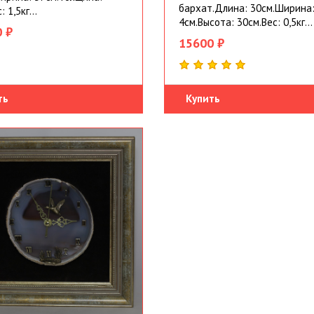
бархат.Длина: 30см.Ширина
 1,5кг...
4см.Высота: 30см.Вес: 0,5кг...
 ₽
15600 ₽
ть
Купить