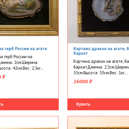
а герб России на агате
Картина дракон на агате, б
бархат
а герб России на
Картина дракон на агате, ба
линна: 2см.Ширина:
бархатДлинна: 2,5см.Ширин
сота: 42см.Вес: 2,3кг...
33см.Высота: 35см.Вес: 1кг...
 ₽
26000 ₽
ть
Купить