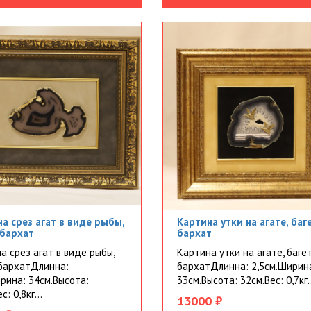
а срез агат в виде рыбы,
Картина утки на агате, баге
 бархат
бархат
а срез агат в виде рыбы,
Картина утки на агате, багет
 бархатДлинна:
бархатДлинна: 2,5см.Ширин
рина: 34см.Высота:
33см.Высота: 32см.Вес: 0,7кг..
с: 0,8кг...
13000 ₽