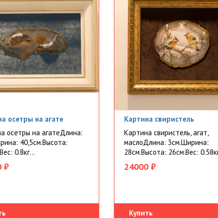
а осетры на агате
Картина свиристель
а осетры на агатеДлина:
Картина свиристель, агат,
рина: 40,5см.Высота:
маслоДлина: 3см.Ширина:
Вес: 0.8кг...
28см.Высота: 26см.Вес: 0.58кг
 ₽
24000 ₽
ть
Купить