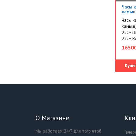
Часы к
камы
Часы ка
камыш,
25см.Ш
25см.Ве
16500
Купи
О Магазине
Кли
Мы работаем 24/7 для того чтоб
Галер