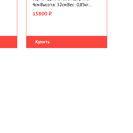
:
4см.Высота: 32см.Вес: 0,85кг...
15800 ₽
Купить