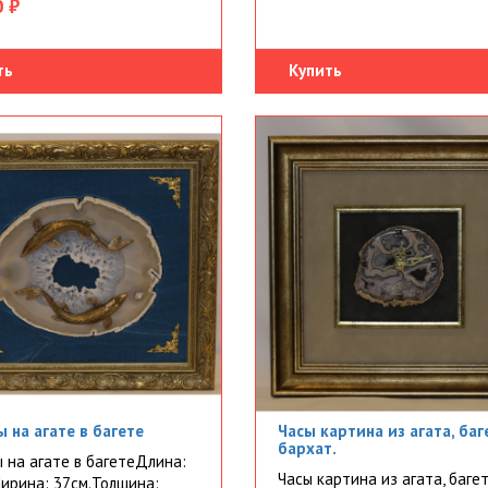
 ₽
ть
Купить
 на агате в багете
Часы картина из агата, баг
бархат.
 на агате в багетеДлина:
Часы картина из агата, багет
ирина: 37см.Толщина: