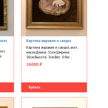
агет,
Картина журавли и сакура
Картина журавли и сакура, агат,
гет,
маслоДлина: 31см.Ширина:
а:
36см.Высота: 3см.Вес: 0.9кг...
26000 ₽
Купить