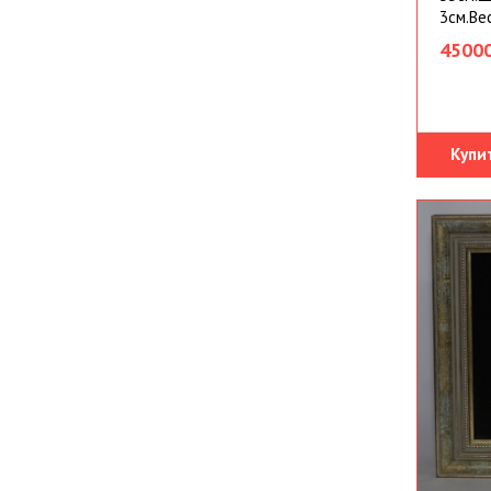
3см.Вес:
45000
Купи