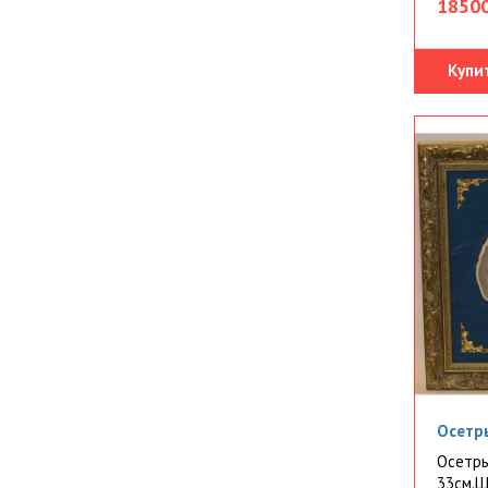
18500
Купи
Осетры
Осетры
33см.Ш