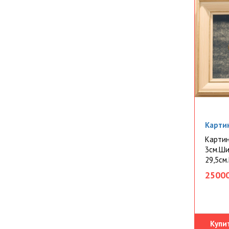
Картин
Картин
3см.Ши
29,5см.
25000
Купи