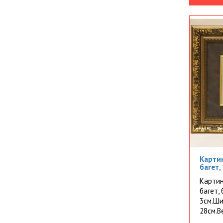
Картин
багет,
Картин
багет,
3см.Ши
28см.Ве